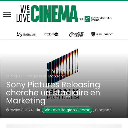
Home
/
We Love Belgian Cinema
/
Sony Pictures Releasing
cherche un stagiaire en Marketing
Sony Pictures Releasing
cherche un stagiaire en
Marketing
We Love Belgian Cinema
Cinejobs
février 7, 2024
,