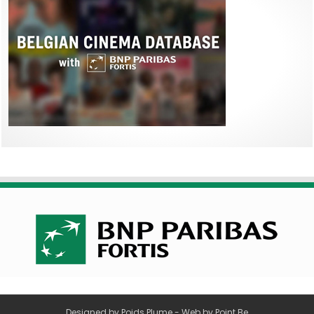
Designed by
Poids Plume
- Web by
Point Be