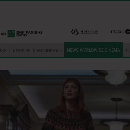
NEWS WORLDWIDE CINEMA
ISH
NEWS BELGIAN CINEMA
C