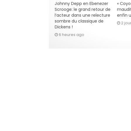
Johnny Depp en Ebenezer
« Coyot
Scrooge: le grand retour de
maudit
l’acteur dans une relecture
enfin u
sombre du classique de
2 jou
Dickens !
6 heures ago