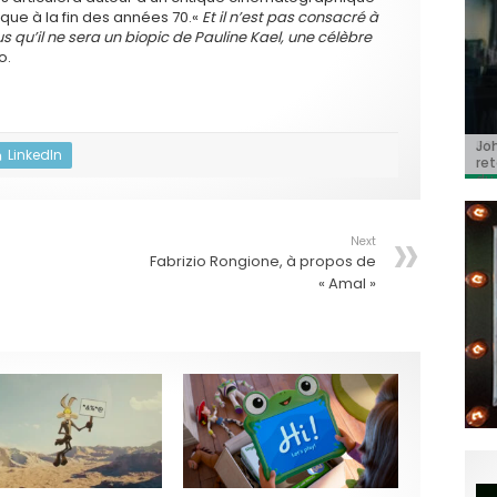
que à la fin des années 70.«
Et il n’est pas consacré à
s qu’il ne sera un biopic de Pauline Kael, une célèbre
o.
Jo
BRI
« C
Ca
« T
LinkedIn
ret
Hol
Ma
dol
du 
l’a
Next
Fabrizio Rongione, à propos de
« Amal »