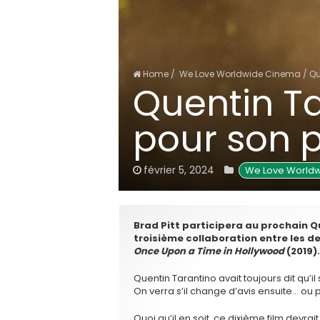
Home
/
We Love Worldwide Cinema
/
Qu
Quentin Ta
pour son p
février 5, 2024
 We Love World
Brad Pitt participera au prochain 
troisième collaboration entre les 
Once Upon a Time in Hollywood
(2019).
Quentin Tarantino avait toujours dit qu’il 
On verra s’il change d’avis ensuite… ou 
Quoi qu’il en soit, ce dixième film devra