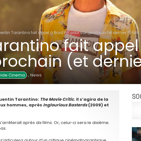
entin Tarantino fait appel à Brad Pitt pour son prochain (et dernier ?) film…
rantino fait appel 
rochain (et dernier
,
wide Cinema
News
SO
Quentin Tarantino:
The Movie Critic
. Il s’agira de la
deux hommes, après
Inglourious Basterds
(2009) et
s’arrêterait après dix films. Or, celui-ci sera le dixième.
pas.
it s’articulera autour d’un critique cinématographique