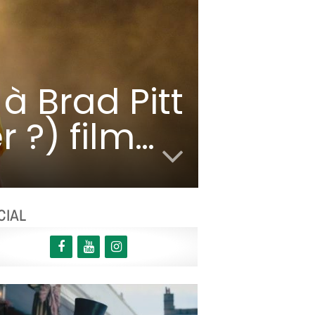
à Brad Pitt
 ?) film…
CIAL