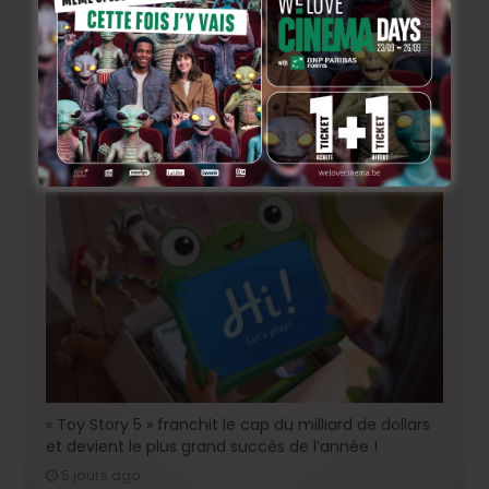
« Coyote vs. Acme », le film maudit de Hollywood a
enfin une date de sortie !
4 jours ago
« Toy Story 5 » franchit le cap du milliard de dollars
et devient le plus grand succès de l’année !
5 jours ago