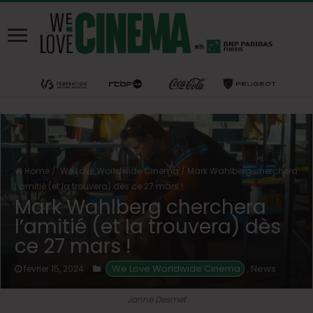
Home
/
We Love Worldwide Cinema
/
Mark Wahlberg cherchera
l’amitié (et la trouvera) dès ce 27 mars !
Mark Wahlberg cherchera
l’amitié (et la trouvera) dès
ce 27 mars !
 We Love Worldwide Cinema
News
février 15, 2024
,
Janne Desmet