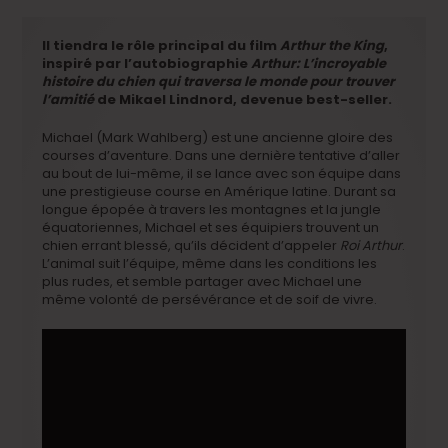
Il tiendra le rôle principal du film
Arthur the King
,
inspiré par l’autobiographie
Arthur: L’incroyable
histoire du chien qui traversa le monde pour trouver
l’amitié
de Mikael Lindnord, devenue best-seller.
Michael (Mark Wahlberg) est une ancienne gloire des
courses d’aventure. Dans une dernière tentative d’aller
au bout de lui-même, il se lance avec son équipe dans
une prestigieuse course en Amérique latine. Durant sa
longue épopée à travers les montagnes et la jungle
équatoriennes, Michael et ses équipiers trouvent un
chien errant blessé, qu’ils décident d’appeler
Roi Arthur
.
L’animal suit l’équipe, même dans les conditions les
plus rudes, et semble partager avec Michael une
même volonté de persévérance et de soif de vivre.