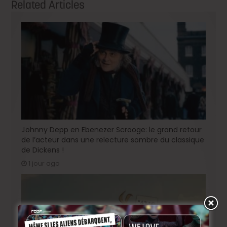
Related Articles
Johnny Depp en Ebenezer Scrooge: le grand retour
de l’acteur dans une relecture sombre du classique
de Dickens !
1 jour ago