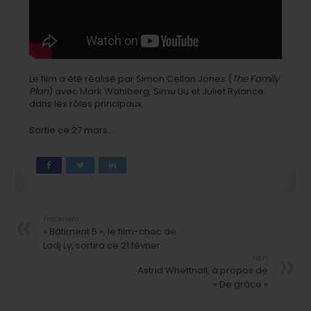
Le film a été réalisé par Simon Cellan Jones (
The Family
Plan
) avec Mark Wahlberg, Simu Liu et Juliet Rylance
dans les rôles principaux.
Sortie ce 27 mars…
Précedent
« Bâtiment 5 », le film-choc de
Ladj Ly, sortira ce 21 février
Next
Astrid Whettnall, à propos de
« De grâce »