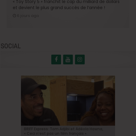
« Toy Story 5 » franchit le cap du milliard de dollars
et devient le plus grand succès de l’année !
6 jours ago
SOCIAL
BRIFF Express: Tom Adjibi et Adéola Hawna,
Johnny Depp en Ebenezer Scrooge: le grand
BRIFF 2026: la Compétition belge!
« Coyote vs. Acme », le film maudit de
Capsule #147: « Notre Salut » d’Emmanuel
« Ceci n’est pas un film français ».
retour de l’acteur dans une relecture sombre
Hollywood a enfin une date de sortie !
Marre