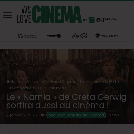
Home
/
We Love Worldwide Cinema
/
Le « Narnia » de Greta
Gerwig sortira aussi au cinéma !
Le « Narnia » de Greta Gerwig
sortira aussi au cinéma !
 We Love Worldwide Cinema
News
janvier 21, 2025
,