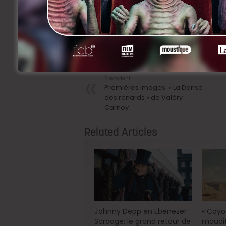
En attendant, rendez-vous à Cannes très
Don’t !
Facebook
Twitter
Share
Précedent
Premières images: « La Danse
des renards » de Valéry
Carnoy
Related Articles
Johnny Depp en Ebenezer
« Coyot
Scrooge: le grand retour de
maudit