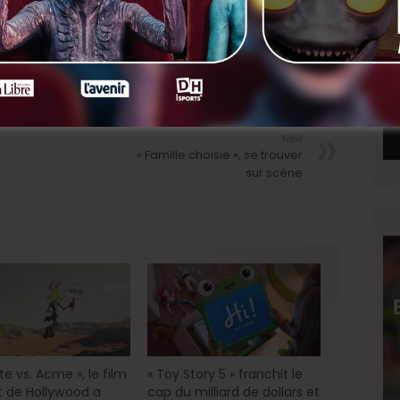
 bientôt, ou en salle un peu plus tard, avec
Honey
LinkedIn
Next
« Famille choisie », se trouver
sur scène
e vs. Acme », le film
« Toy Story 5 » franchit le
 de Hollywood a
cap du milliard de dollars et