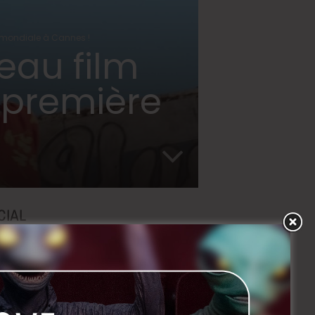
 mondiale à Cannes !
au film
 première
CIAL