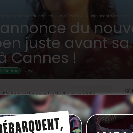
 bande-annonce du nouveau film d’Ethan Coen juste avant sa première
annonce du nouve
en juste avant sa
à Cannes !
,
de Cinema
News
SO
alléchant mélange entre thriller et comédie
t sortie dans nos salles cet automne.
aret Qualley), enquêtrice dans une petite ville
anges liées à une église aussi mystérieuse
s (
Captain America
…) en pasteur magnétique et
vera aussi Aubrey Plaza, Charlie Day et Billy Eichner.