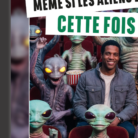
On mentionnera encore que Qualley ava
solo d’Ethan Coen. Et on sait déjà qu’el
gaillard:
Go Beavers
, encore bien mystéri