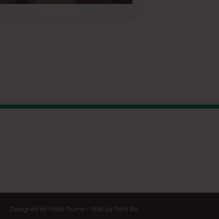
Designed by
Poids Plume
- Web by
Point Be