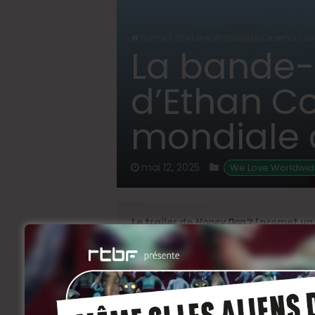
Home
/
We Love Worldwide Cinema
/
La
La bande-
d’Ethan Co
mondiale 
mai 12, 2025
 We Love Worldwi
Le trailer de
Honey Don’t !
promet un 
noire. Première mondiale à Cannes e
Honey Don’t !
suit Honey O’Donahue (Marg
embarquée dans une série de morts étr
qu’inquiétante, dirigée par un Chris Evan
vaguement flippant. Au casting, on retrou