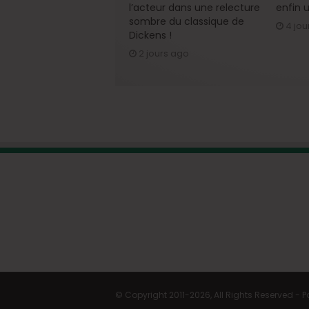
l’acteur dans une relecture
enfin u
sombre du classique de
4 jou
Dickens !
2 jours ago
© Copyright 2011-2026, All Rights Reserved -
P