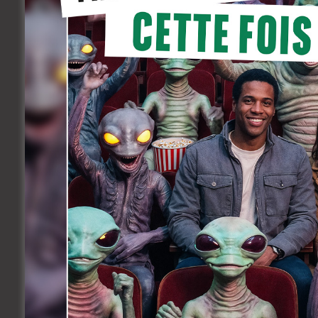
Le film devait sortir à l’origine en août
du studio. Il a finalement été reprogram
tournage commencera le 15 septembre 2
Pour le moment, trois rôles secondaires
en dit:
Lester
: homme (60 ans ou plus), petit 
Patsy
: femme (60 ans ou plus), petite
Edna
: femme (60 ans ou plus), grand
Alors que Patrick Wilson avait fait ses 
Red Door
, la direction du sixième film 
Slater, notamment connu pour son travai
The Umbrella Academy
, fera ses débuts
Les détails de l’intrigue d’
Insidious 6
sont
que
The Red Door
était censé conclure l’
ce nouvel épisode explore une nouvelle
personnages.