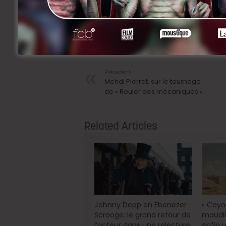
Quoi qu’il en soit, on tremble déjà…
Facebook
Twitter
Share
Précedent
Mehdi Pierret, sur le tournage
de « Rouler des mécaniques »
Related Articles
Johnny Depp en Ebenezer
« Coyot
Scrooge: le grand retour de
maudit
l’acteur dans une relecture
enfin u