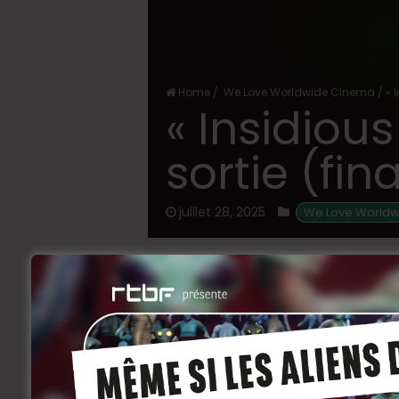
Home
/
We Love Worldwide Cinema
/
« 
« Insidious
sortie (fin
juillet 28, 2025
 We Love World
La franchise
Insidious
, maîtresse de
s’apprête à revenir sur grand écran 
pour le redoutable
Further
(
Le Lointa
Après le succès de
The Red Door
, qui a
(présumée) de l’arc de la famille Lambe
potentiellement avec un souffle nouvea