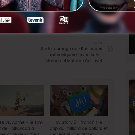
LinkedIn
Next
Sur le tournage de « Rouler des
mécaniques », avec Arthur
Marbaix et Mathilde Caillavet
e vs. Acme », le film
« Toy Story 5 » franchit le
 de Hollywood a
cap du milliard de dollars et
ne date de sortie !
devient le plus grand