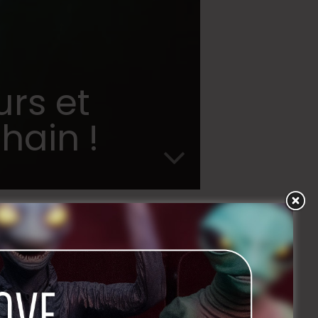
urs et
hain !
CIAL