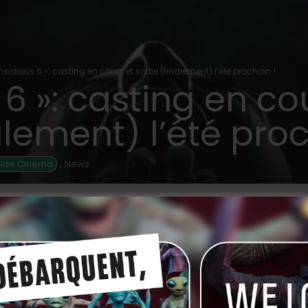
Insidious 6 »: casting en cours et sortie (finalement) l’été prochain !
 6 »: casting en co
alement) l’été proc
,
wide Cinema
News
SO
s terreurs spectrales et des voyages astraux,
avec un sixième opus, ravivant l’intérêt des fans
in
).
 marqué le retour du casting original et la conclusion
rt,
Insidious 6
s’annonce comme un nouveau chapitre,
u.