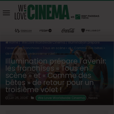
Home
/
We Love Worldwide Cinema
/
Illumination prépare
l’avenir: les franchises « Tous en scène » et « Comme des bêtes »
de retour pour un troisième volet !
Illumination prépare l’avenir:
les franchises « Tous en
scène » et « Comme des
bêtes » de retour pour un
troisième volet !
 We Love Worldwide Cinema
News
juin 25, 2026
,