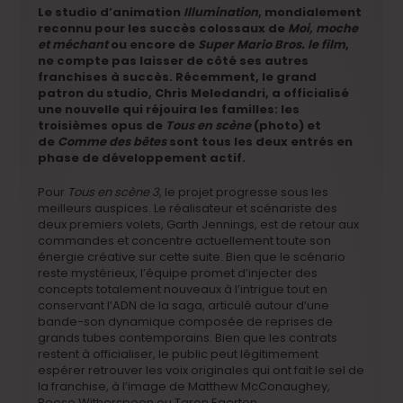
Le studio d’animation
Illumination
, mondialement
reconnu pour les succès colossaux de
Moi, moche
et méchant
ou encore de
Super Mario Bros. le film
,
ne compte pas laisser de côté ses autres
franchises à succès. Récemment, le grand
patron du studio, Chris Meledandri, a officialisé
une nouvelle qui réjouira les familles: les
troisièmes opus de
Tous en scène
(photo)
et
de
Comme des bêtes
sont tous les deux entrés en
phase de développement actif.
Pour
Tous en scène 3
, le projet progresse sous les
meilleurs auspices. Le réalisateur et scénariste des
deux premiers volets, Garth Jennings, est de retour aux
commandes et concentre actuellement toute son
énergie créative sur cette suite. Bien que le scénario
reste mystérieux, l’équipe promet d’injecter des
concepts totalement nouveaux à l’intrigue tout en
conservant l’ADN de la saga, articulé autour d’une
bande-son dynamique composée de reprises de
grands tubes contemporains. Bien que les contrats
restent à officialiser, le public peut légitimement
espérer retrouver les voix originales qui ont fait le sel de
la franchise, à l’image de Matthew McConaughey,
Reese Witherspoon ou Taron Egerton.