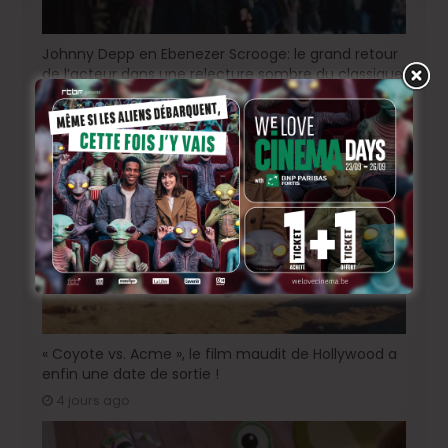
Johnny Depp en Ebenezer Scrooge: le grand retour
de l’acteur dans une relecture sombre du classique
de Dickens !
2 jours ago
« Coyote vs. Acme », le film maudit de Hollywood a
enfin une date de sortie !
4 jours ago