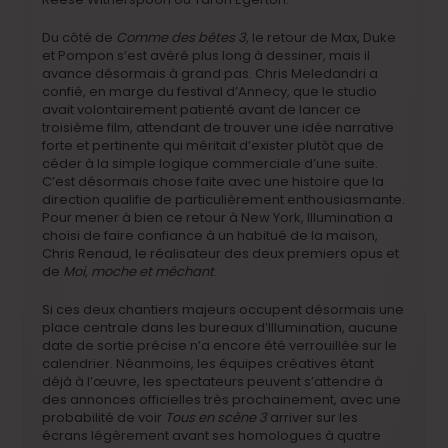
Du côté de
Comme des bêtes 3
, le retour de Max, Duke
et Pompon s’est avéré plus long à dessiner, mais il
avance désormais à grand pas. Chris Meledandri a
confié, en marge du festival d’Annecy, que le studio
avait volontairement patienté avant de lancer ce
troisième film, attendant de trouver une idée narrative
forte et pertinente qui méritait d’exister plutôt que de
céder à la simple logique commerciale d’une suite.
C’est désormais chose faite avec une histoire que la
direction qualifie de particulièrement enthousiasmante.
Pour mener à bien ce retour à New York, Illumination a
choisi de faire confiance à un habitué de la maison,
Chris Renaud, le réalisateur des deux premiers opus et
de
Moi, moche et méchant
.
Si ces deux chantiers majeurs occupent désormais une
place centrale dans les bureaux d’Illumination, aucune
date de sortie précise n’a encore été verrouillée sur le
calendrier. Néanmoins, les équipes créatives étant
déjà à l’œuvre, les spectateurs peuvent s’attendre à
des annonces officielles très prochainement, avec une
probabilité de voir
Tous en scène 3
arriver sur les
écrans légèrement avant ses homologues à quatre