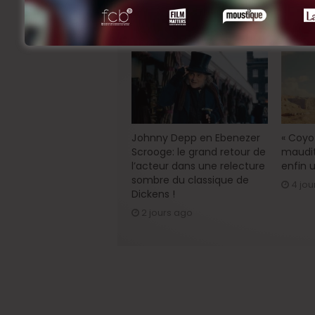
Related Articles
Johnny Depp en Ebenezer
« Coyot
Scrooge: le grand retour de
maudit
l’acteur dans une relecture
enfin u
sombre du classique de
4 jou
Dickens !
2 jours ago