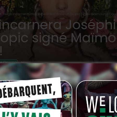
A Twigs incarnera Joséphine Baker dans un biopic signé Maïmouna Douc
 incarnera Joséph
iopic signé Maïm
!
,
de Cinema
News
SO
multidisciplinaire FKA Twigs (photo) a été choisie
anco-américaine Joséphine Baker. Ce projet
rice française Maïmouna Doucouré (révélée par le
un des biopics les plus ambitieux de ces
ées, ce film bénéficie d’un soutien de poids : celui de
rian Bouillon Baker, deux des fils de Joséphine Baker