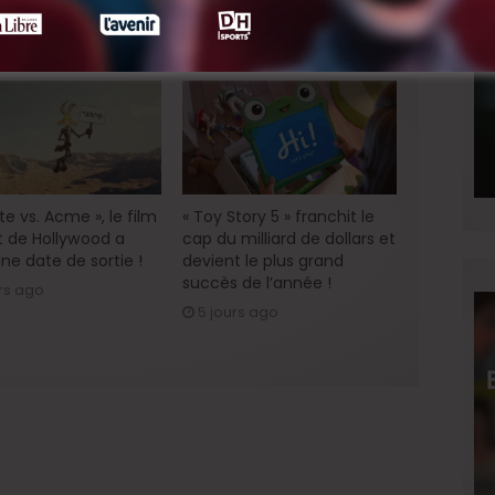
e vs. Acme », le film
« Toy Story 5 » franchit le
 de Hollywood a
cap du milliard de dollars et
ne date de sortie !
devient le plus grand
succès de l’année !
rs ago
5 jours ago