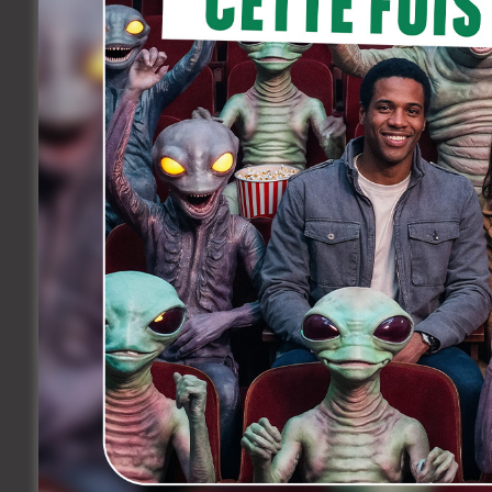
issus de sa célèbre « Tribu Arc-en-Ciel »
développement du long-métrage. Pour Ma
légende, je veux explorer ses contradict
son combat acharné pour la dignité hum
Le casting de FKA Twigs semble presque 
style noir (
Superfine: Tailoring Black Style
marquant à Baker. Bref, après des rôle
s’attaque ici à un rôle de composition c
star des Folies Bergère, la résistante d
droits civiques.
Le tournage devrait débuter dès cet aut
Facebook
Twitter
Share
Précedent
Une jeune comédienne belge
sur les Marches pour
l’ouverture du Festival de
Cannes!