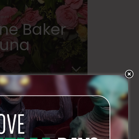
ouré !
ine Baker
ouna
CIAL