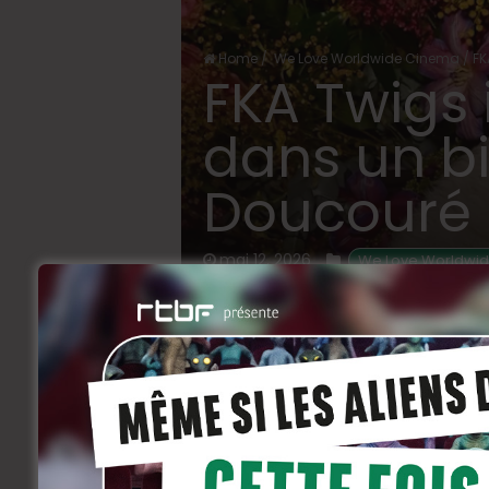
Home
/
We Love Worldwide Cinema
/
FK
FKA Twigs
dans un b
Doucouré 
mai 12, 2026
 We Love Worldwi
C’est désormais officiel : l’artiste 
pour prêter ses traits à l’icône fr
d’envergure, dirigé par la réalisat
film
Mignonnes
), s’annonce comme l’
prochaines années.
Contrairement à d’autres tentatives pass
la famille de l’artiste. Jean-Claude et B