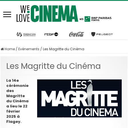
Home
/
Evénements
/
Les Magritte du Cinéma
Les Magritte du Cinéma
La 14e
cérémonie
des
Magritte
du Cinéma
a lieu le 22
février
2025 à
Flagey.