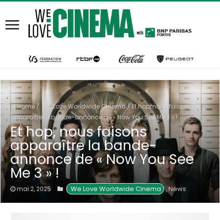
Home
/
We Love Worldwide Cinema
/
Et hop, nous faisons
apparaître la bande-annonce de « Now You See Me 3 » !
Et hop, nous faisons
apparaître la bande-
annonce de « Now You See
Me 3 » !
 We Love Worldwide Cinema
News
mai 2, 2025
,