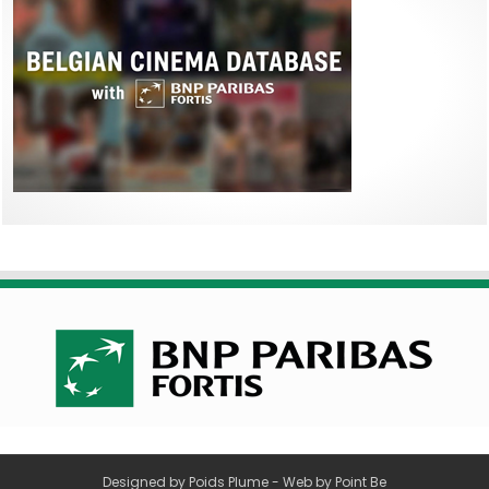
Designed by
Poids Plume
- Web by
Point Be